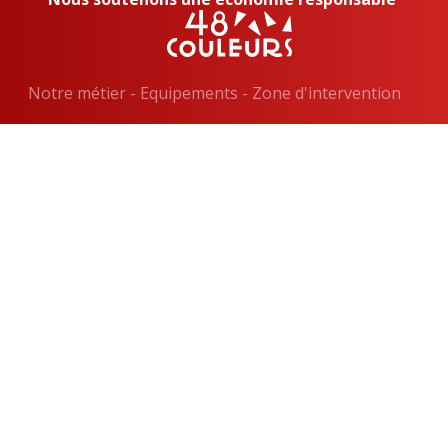
Notre métier
-
Equipements
-
Zone d'intervention
Technologie web composée et rédigée par
EPIXELIC
Indications légales
—
Copyright 2026
—
Conditions Générales de Vente
—
—
FAQ