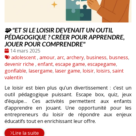
🧩 "ET SI LE LOISIR DEVENAIT UN OUTIL
PÉDAGOGIQUE ? CRÉER POUR APPRENDRE,
JOUER POUR COMPRENDRE"
Date
14 mars 2025
:
Tags
adolescent
,
amour
,
arc
,
archery
,
business
,
busness
,
:
devenir riche
,
enfant
,
escape game
,
escapegame
,
gonflable
,
lasergame
,
laser game
,
loisir
,
loisirs
,
saint
valentin
Le loisir est bien plus qu’un divertissement : c’est un
outil pédagogique puissant. Escape box, quiz, jeux
d’équipe… Ces activités permettent aux enfants
d’apprendre en jouant. Une opportunité pour les
entrepreneurs du loisir de répondre aux enjeux
éducatifs tout en enrichissant leur offre.
Lire la suite