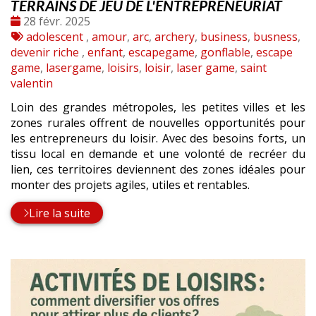
TERRAINS DE JEU DE L'ENTREPRENEURIAT
Date
28 févr. 2025
:
Tags
adolescent
,
amour
,
arc
,
archery
,
business
,
busness
,
:
devenir riche
,
enfant
,
escapegame
,
gonflable
,
escape
game
,
lasergame
,
loisirs
,
loisir
,
laser game
,
saint
valentin
Loin des grandes métropoles, les petites villes et les
zones rurales offrent de nouvelles opportunités pour
les entrepreneurs du loisir. Avec des besoins forts, un
tissu local en demande et une volonté de recréer du
lien, ces territoires deviennent des zones idéales pour
monter des projets agiles, utiles et rentables.
Lire la suite