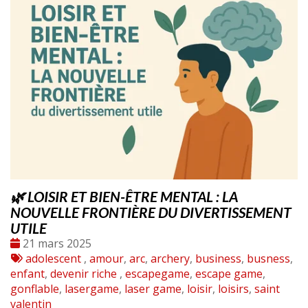
🌿 LOISIR ET BIEN-ÊTRE MENTAL : LA
NOUVELLE FRONTIÈRE DU DIVERTISSEMENT
UTILE
Date
21 mars 2025
:
Tags
adolescent
,
amour
,
arc
,
archery
,
business
,
busness
,
:
enfant
,
devenir riche
,
escapegame
,
escape game
,
gonflable
,
lasergame
,
laser game
,
loisir
,
loisirs
,
saint
valentin