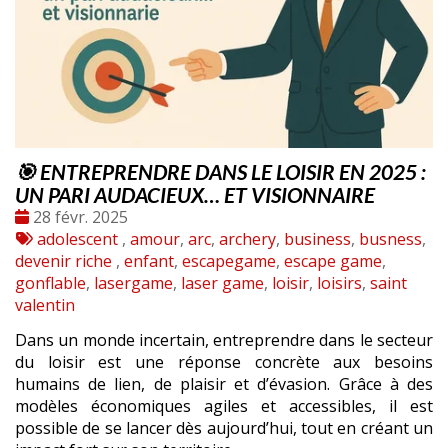
🎯 ENTREPRENDRE DANS LE LOISIR EN 2025 :
UN PARI AUDACIEUX… ET VISIONNAIRE
Date
28 févr. 2025
:
Tags
adolescent
,
amour
,
arc
,
archery
,
business
,
busness
,
:
devenir riche
,
enfant
,
escapegame
,
escape game
,
gonflable
,
lasergame
,
laser game
,
loisir
,
loisirs
,
saint
valentin
Dans un monde incertain, entreprendre dans le secteur
du loisir est une réponse concrète aux besoins
humains de lien, de plaisir et d’évasion. Grâce à des
modèles économiques agiles et accessibles, il est
possible de se lancer dès aujourd’hui, tout en créant un