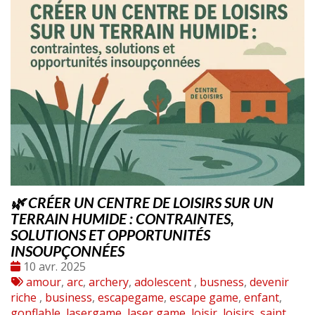
🌿 CRÉER UN CENTRE DE LOISIRS SUR UN
TERRAIN HUMIDE : CONTRAINTES,
SOLUTIONS ET OPPORTUNITÉS
INSOUPÇONNÉES
Date
10 avr. 2025
:
Tags
amour
,
arc
,
archery
,
adolescent
,
busness
,
devenir
:
riche
,
business
,
escapegame
,
escape game
,
enfant
,
gonflable
,
lasergame
,
laser game
,
loisir
,
loisirs
,
saint