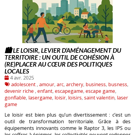
🏙️ LE LOISIR, LEVIER D’AMÉNAGEMENT DU
TERRITOIRE : UN OUTIL DE COHÉSION À
(RE)PLACER AU CŒUR DES POLITIQUES
LOCALES
Date
4 avr. 2025
:
Tags
adolescent
,
amour
,
arc
,
archery
,
business
,
busness
,
:
devenir riche
,
enfant
,
escapegame
,
escape game
,
gonflable
,
lasergame
,
loisir
,
loisirs
,
saint valentin
,
laser
game
Le loisir est bien plus qu’un divertissement : c’est un
outil de transformation territoriale. Grâce à des
équipements innovants comme le Raptor 3, les IPS ou
les coffres à énigmes, les collectivités peuvent redonner