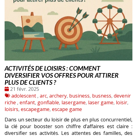
ACTIVITÉS DE LOISIRS : COMMENT
DIVERSIFIER VOS OFFRES POUR ATTIRER
PLUS DE CLIENTS ?
Date
21 févr. 2025
:
Tags
adolescent
,
arc
,
archery
,
business
,
busness
,
devenir
:
riche
,
enfant
,
gonflable
,
lasergame
,
laser game
,
loisir
,
loisirs
,
escapegame
,
escape game
Dans un secteur du loisir de plus en plus concurrentiel,
la clé pour booster son chiffre d’affaires est claire :
diversifier ses activités. Les attentes des familles, des