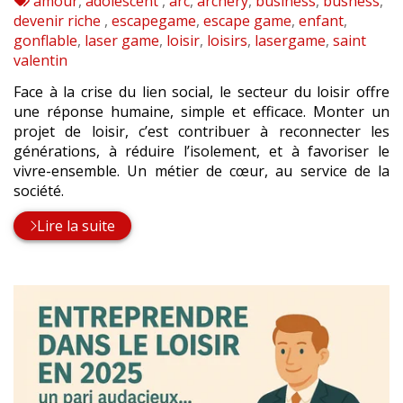
:
Tags
amour
,
adolescent
,
arc
,
archery
,
business
,
busness
,
:
devenir riche
,
escapegame
,
escape game
,
enfant
,
gonflable
,
laser game
,
loisir
,
loisirs
,
lasergame
,
saint
valentin
Face à la crise du lien social, le secteur du loisir offre
une réponse humaine, simple et efficace. Monter un
projet de loisir, c’est contribuer à reconnecter les
générations, à réduire l’isolement, et à favoriser le
vivre-ensemble. Un métier de cœur, au service de la
société.
Lire la suite