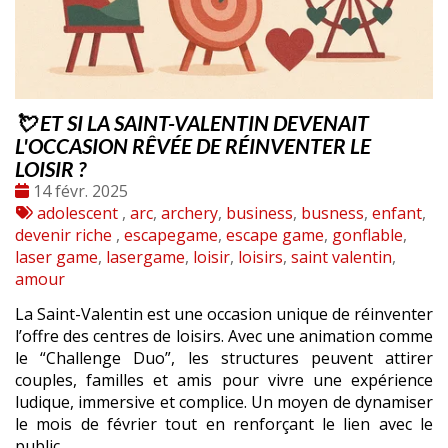
💘 ET SI LA SAINT-VALENTIN DEVENAIT
L'OCCASION RÊVÉE DE RÉINVENTER LE
LOISIR ?
Date
14 févr. 2025
:
Tags
adolescent
,
arc
,
archery
,
business
,
busness
,
enfant
,
:
devenir riche
,
escapegame
,
escape game
,
gonflable
,
laser game
,
lasergame
,
loisir
,
loisirs
,
saint valentin
,
amour
La Saint-Valentin est une occasion unique de réinventer
l’offre des centres de loisirs. Avec une animation comme
le “Challenge Duo”, les structures peuvent attirer
couples, familles et amis pour vivre une expérience
ludique, immersive et complice. Un moyen de dynamiser
le mois de février tout en renforçant le lien avec le
public.