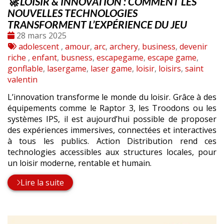
🚀 LOISIR & INNOVATION : COMMENT LES
NOUVELLES TECHNOLOGIES
TRANSFORMENT L’EXPÉRIENCE DU JEU
Date
28 mars 2025
:
Tags
adolescent
,
amour
,
arc
,
archery
,
business
,
devenir
:
riche
,
enfant
,
busness
,
escapegame
,
escape game
,
gonflable
,
lasergame
,
laser game
,
loisir
,
loisirs
,
saint
valentin
L’innovation transforme le monde du loisir. Grâce à des
équipements comme le Raptor 3, les Troodons ou les
systèmes IPS, il est aujourd’hui possible de proposer
des expériences immersives, connectées et interactives
à tous les publics. Action Distribution rend ces
technologies accessibles aux structures locales, pour
un loisir moderne, rentable et humain.
Lire la suite