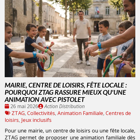
MAIRIE, CENTRE DE LOISIRS, FÊTE LOCALE :
POURQUOI ZTAG RASSURE MIEUX QU'UNE
ANIMATION AVEC PISTOLET
Date
Publié
26 mai 2026
Action Distribution
:
Tags
par
ZTAG
,
Collectivités
,
Animation Familiale
,
Centres de
:
loisirs
,
Jeux inclusifs
Pour une mairie, un centre de loisirs ou une fête locale,
ZTAG permet de proposer une animation familiale dès