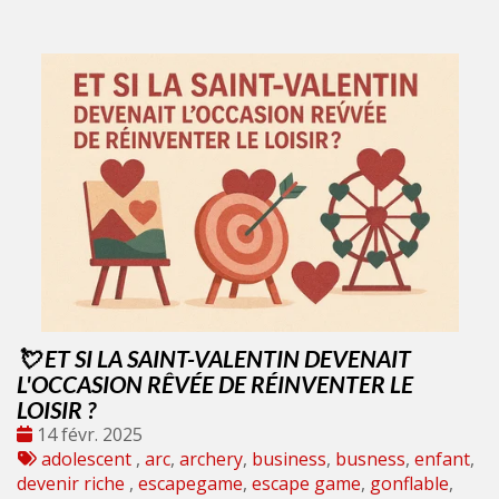
💘 ET SI LA SAINT-VALENTIN DEVENAIT
L'OCCASION RÊVÉE DE RÉINVENTER LE
LOISIR ?
Date
14 févr. 2025
:
Tags
adolescent
,
arc
,
archery
,
business
,
busness
,
enfant
,
:
devenir riche
,
escapegame
,
escape game
,
gonflable
,