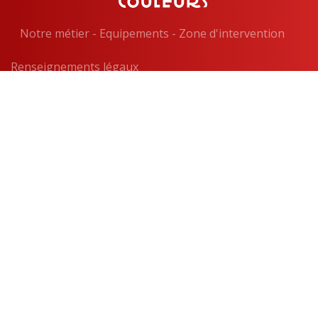
Notre métier
-
Equipements
-
Zone d'intervention
Renseignements légaux
Toute reproduction interdite 2026
—
Site vitrine digital monitoré et référencé par EPIXELIC
—
Conditions Générales de Vente
—
—
FAQ