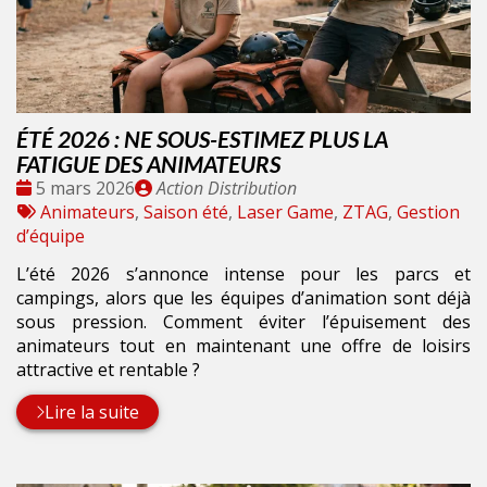
ÉTÉ 2026 : NE SOUS-ESTIMEZ PLUS LA
FATIGUE DES ANIMATEURS
Date
Publié
5 mars 2026
Action Distribution
:
Tags
par
Animateurs
,
Saison été
,
Laser Game
,
ZTAG
,
Gestion
:
d’équipe
L’été 2026 s’annonce intense pour les parcs et
campings, alors que les équipes d’animation sont déjà
sous pression. Comment éviter l’épuisement des
animateurs tout en maintenant une offre de loisirs
attractive et rentable ?
Lire la suite