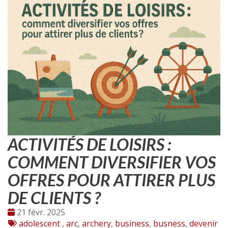
ACTIVITÉS DE LOISIRS :
COMMENT DIVERSIFIER VOS
OFFRES POUR ATTIRER PLUS
DE CLIENTS ?
Date
21 févr. 2025
:
Tags
adolescent
,
arc
,
archery
,
business
,
busness
,
devenir