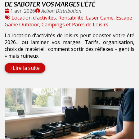
DE SABOTER VOS MARGES L'ÉTÉ
Date
Publié
1 avr. 2026
Action Distribution
:
Tags
par
Location d'activités
,
Rentabilité
,
Laser Game
,
Escape
:
Game Outdoor
,
Campings et Parcs de Loisirs
La location d'activités de loisirs peut booster votre été
2026... ou laminer vos marges. Tarifs, organisation,
choix de matériel : comment sortir des réflexes « gentils
» mais ruineux.
Lire la suite