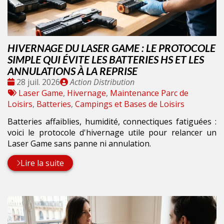
HIVERNAGE DU LASER GAME : LE PROTOCOLE
SIMPLE QUI ÉVITE LES BATTERIES HS ET LES
ANNULATIONS À LA REPRISE
Date
Publié
28 juil. 2026
Action Distribution
:
Tags
par
Laser Game
,
Hivernage
,
Maintenance Parc de
:
Loisirs
,
Batteries
,
Campings et Bases de Loisirs
Batteries affaiblies, humidité, connectiques fatiguées :
voici le protocole d'hivernage utile pour relancer un
Laser Game sans panne ni annulation.
Lire la suite