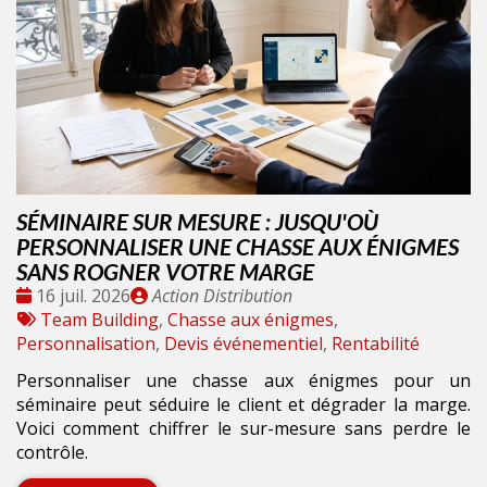
SÉMINAIRE SUR MESURE : JUSQU'OÙ
PERSONNALISER UNE CHASSE AUX ÉNIGMES
SANS ROGNER VOTRE MARGE
Date
Publié
16 juil. 2026
Action Distribution
:
Tags
par
Team Building
,
Chasse aux énigmes
,
:
Personnalisation
,
Devis événementiel
,
Rentabilité
Personnaliser une chasse aux énigmes pour un
séminaire peut séduire le client et dégrader la marge.
Voici comment chiffrer le sur-mesure sans perdre le
contrôle.