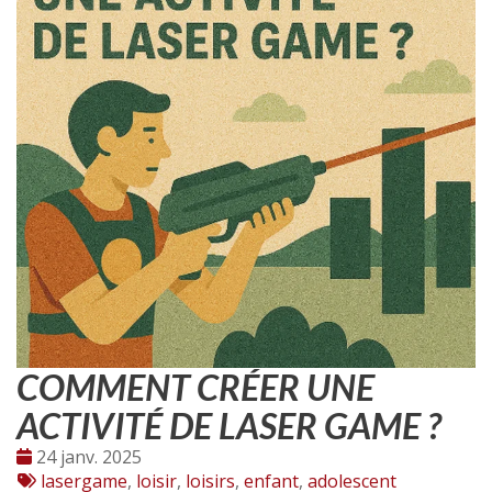
COMMENT CRÉER UNE
ACTIVITÉ DE LASER GAME ?
Date
24 janv. 2025
:
Tags
lasergame
,
loisir
,
loisirs
,
enfant
,
adolescent