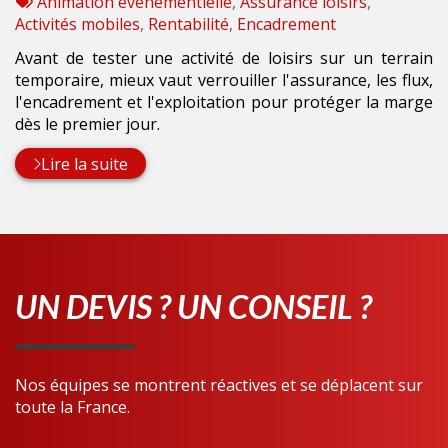
:
Tags
par
Animation événementielle
,
Assurance loisirs
,
:
Activités mobiles
,
Rentabilité
,
Encadrement
Avant de tester une activité de loisirs sur un terrain
temporaire, mieux vaut verrouiller l'assurance, les flux,
l'encadrement et l'exploitation pour protéger la marge
dès le premier jour.
Lire la suite
UN DEVIS ? UN CONSEIL ?
Nos équipes se montrent réactives et se déplacent sur
toute la France.