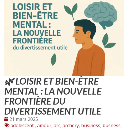
🌿 LOISIR ET BIEN-ÊTRE
MENTAL : LA NOUVELLE
FRONTIÈRE DU
DIVERTISSEMENT UTILE
Date
21 mars 2025
:
Tags
adolescent
,
amour
,
arc
,
archery
,
business
,
busness
,