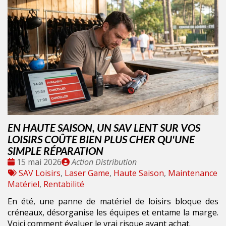
EN HAUTE SAISON, UN SAV LENT SUR VOS
LOISIRS COÛTE BIEN PLUS CHER QU'UNE
SIMPLE RÉPARATION
Date
Publié
15 mai 2026
Action Distribution
:
Tags
par
SAV Loisirs
,
Laser Game
,
Haute Saison
,
Maintenance
:
Matériel
,
Rentabilité
En été, une panne de matériel de loisirs bloque des
créneaux, désorganise les équipes et entame la marge.
Voici comment évaluer le vrai risque avant achat.