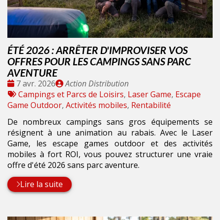
ÉTÉ 2026 : ARRÊTER D'IMPROVISER VOS
OFFRES POUR LES CAMPINGS SANS PARC
AVENTURE
Date
Publié
7 avr. 2026
Action Distribution
:
Tags
par
Campings et Parcs de Loisirs
,
Laser Game
,
Escape
:
Game Outdoor
,
Activités mobiles
,
Rentabilité
De nombreux campings sans gros équipements se
résignent à une animation au rabais. Avec le Laser
Game, les escape games outdoor et des activités
mobiles à fort ROI, vous pouvez structurer une vraie
offre d'été 2026 sans parc aventure.
Lire la suite