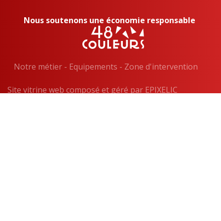
Nous soutenons une économie responsable
Notre métier
-
Equipements
-
Zone d'intervention
Site vitrine web composé et géré par EPIXELIC
Mentions obligatoires
—
Soumis aux droits d'auteur 2026
—
Conditions Générales de Vente
—
—
FAQ