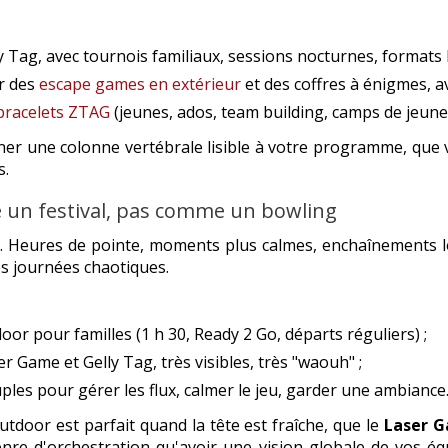
y Tag, avec tournois familiaux, sessions nocturnes, formats k
r des
escape games en extérieur
et des coffres à énigmes, a
bracelets ZTAG
(jeunes, ados, team building, camps de jeune
onner une colonne vertébrale lisible à votre programme, que
s.
un festival, pas comme un bowling
e. Heures de pointe, moments plus calmes, enchaînements log
es journées chaotiques.
or pour familles (1 h 30, Ready 2 Go, départs réguliers) ;
er Game et Gelly Tag, très visibles, très "waouh" ;
ples pour gérer les flux, calmer le jeu, garder une ambiance
utdoor est parfait quand la tête est fraîche, que le
Laser 
 genre d'orchestration qu'avoir une vision globale de vos 