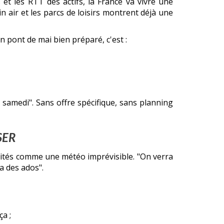
s et les RTT des actifs, la France va vivre une
 air et les parcs de loisirs montrent déjà une
n pont de mai bien préparé, c'est :
samedi". Sans offre spécifique, sans planning
SER
traités comme une météo imprévisible. "On verra
a des ados".
a ;