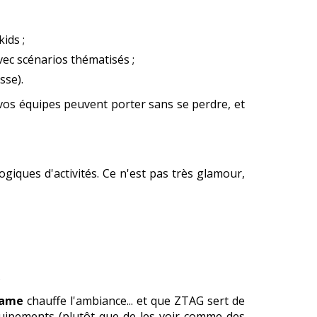
ids ;
vec scénarios thématisés ;
sse).
 vos équipes peuvent porter sans se perdre, et
iques d'activités. Ce n'est pas très glamour,
.
Game
chauffe l'ambiance... et que ZTAG sert de
équipements (plutôt que de les voir comme des