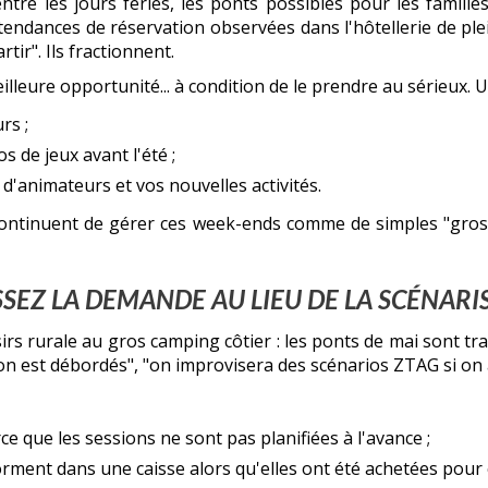
ntre les jours fériés, les ponts possibles pour les famille
endances de réservation observées dans l'hôtellerie de plein
tir". Ils fractionnent.
lleure opportunité... à condition de le prendre au sérieux. U
rs ;
 de jeux avant l'été ;
d'animateurs et vos nouvelles activités.
continuent de gérer ces week-ends comme de simples "gros 
SSEZ LA DEMANDE AU LIEU DE LA SCÉNARI
isirs rurale au gros camping côtier : les ponts de mai sont 
i on est débordés", "on improvisera des scénarios ZTAG si on 
ce que les sessions ne sont pas planifiées à l'avance ;
rment dans une caisse alors qu'elles ont été achetées pour ç