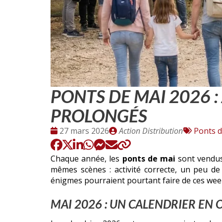
PONTS DE MAI 2026 
PROLONGÉS
Date
Publié
Tags
27 mars 2026
Action Distribution
Ponts d
:
par
:
Chaque année, les
ponts de mai
sont vendu
mêmes scènes : activité correcte, un peu d
énigmes pourraient pourtant faire de ces wee
MAI 2026 : UN CALENDRIER EN O