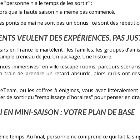
"personne n'a le temps de les sortir" ;
alors que la haute saison n'a même pas commencé.
es ponts de mai ne sont pas un bonus : ce sont des répétitio
LIENTS VEULENT DES EXPÉRIENCES, PAS JUS
irs en France le martèlent : les familles, les groupes d'am
imple créneau de jeu. Un package. Une histoire.
ces immersives" en ville (escape rooms, parcours scénarisé
 en train de prendre un retard absurde, alors qu'ils ont de
eam, ou les coffres à énigmes, vous avez littéralement de
er de sortir du "remplissage d'horaires" pour penser en dr
EN MINI-SAISON : VOTRE PLAN DE BASE
me temps. Au final, personne ne comprend ce qui fait la singu