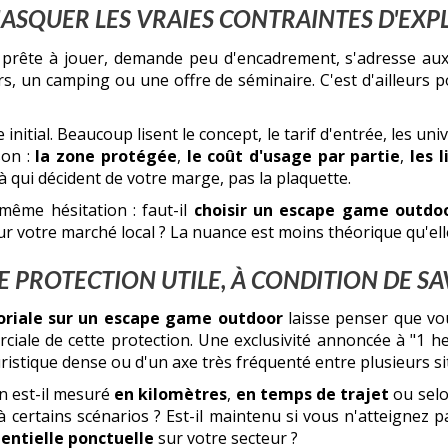
ASQUER LES VRAIES CONTRAINTES D'EXP
é est prête à jouer, demande peu d'encadrement, s'adresse a
rs, un camping ou une offre de séminaire. C'est d'ailleurs po
nitial. Beaucoup lisent le concept, le tarif d'entrée, les un
son :
la zone protégée
,
le coût d'usage par partie
,
les 
là qui décident de votre marge, pas la plaquette.
même hésitation : faut-il
choisir un escape game outdoo
r votre marché local ? La nuance est moins théorique qu'elle 
NE PROTECTION UTILE, À CONDITION DE S
toriale sur un escape game outdoor
laisse penser que vou
merciale de cette protection. Une exclusivité annoncée à "1 
istique dense ou d'un axe très fréquenté entre plusieurs site
n est-il mesuré
en kilomètres
,
en temps de trajet
ou selon
 certains scénarios ? Est-il maintenu si vous n'atteignez p
entielle ponctuelle
sur votre secteur ?