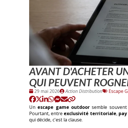
AVANT D'ACHETER UN
QUI PEUVENT ROGNE
Date
Publié
Tags
29 mai 2026
Action Distribution
Escape 
:
par
:
Un
escape game outdoor
semble souvent s
Pourtant, entre
exclusivité territoriale
,
pay 
qui décide, c'est la clause.