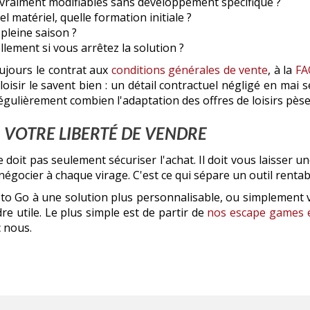
 vraiment modifiables sans développement spécifique ?
 matériel, quelle formation initiale ?
 pleine saison ?
lement si vous arrêtez la solution ?
oujours le contrat aux
conditions générales de vente
, à la
FA
isir le savent bien : un détail contractuel négligé en mai se p
régulièrement combien l'adaptation des offres de loisirs pèse
R VOTRE LIBERTÉ DE VENDRE
 doit pas seulement sécuriser l'achat. Il doit vous laisser u
enégocier à chaque virage. C'est ce qui sépare un outil renta
o Go à une solution plus personnalisable, ou simplement vér
e utile. Le plus simple est de partir de
nos escape games e
 nous.