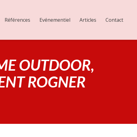
Références
Evénementiel
Articles
Contact
AME OUTDOOR,
VENT ROGNER