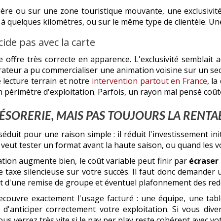
tière ou sur une zone touristique mouvante, une exclusivi
t à quelques kilomètres, ou sur le même type de clientèle. 
ide pas avec la carte
 offre très correcte en apparence. L'exclusivité semblait a
pérateur a pu commercialiser une animation voisine sur un s
 lecture terrain et notre
intervention partout en France
, la
 périmètre d'exploitation. Parfois, un rayon mal pensé coûte
RÉSORERIE, MAIS PAS TOUJOURS LA RENTAB
 séduit pour une raison simple : il réduit l'investissement in
veut tester un format avant la haute saison, ou quand les v
tion augmente bien, le coût variable peut finir par
écraser
taxe silencieuse sur votre succès. Il faut donc demander un
mpact d'une remise de groupe et éventuel plafonnement des re
ecouvre exactement l'usage facturé : une équipe, une tabl
 d'anticiper correctement votre exploitation. Si vous dive
us verrez très vite si le pay per play reste cohérent avec vo