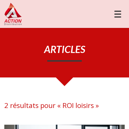
Togg
navig
ARTICLES
2 résultats pour «
ROI loisirs
»