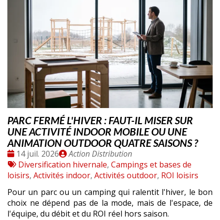
PARC FERMÉ L'HIVER : FAUT-IL MISER SUR
UNE ACTIVITÉ INDOOR MOBILE OU UNE
ANIMATION OUTDOOR QUATRE SAISONS ?
Date
Publié
14 juil. 2026
Action Distribution
:
Tags
par
Diversification hivernale
,
Campings et bases de
:
loisirs
,
Activités indoor
,
Activités outdoor
,
ROI loisirs
Pour un parc ou un camping qui ralentit l'hiver, le bon
choix ne dépend pas de la mode, mais de l'espace, de
l'équipe, du débit et du ROI réel hors saison.