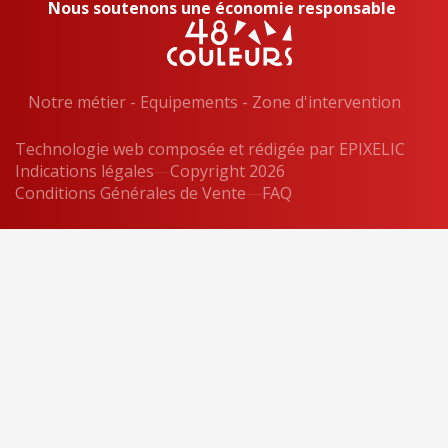
Nous soutenons une économie responsable
Notre métier
-
Equipements
-
Zone d'intervention
Technologie web composée et rédigée par
EPIXELIC
Indications légales
—
Copyright 2026
—
Conditions Générales de Vente
—
—
FAQ