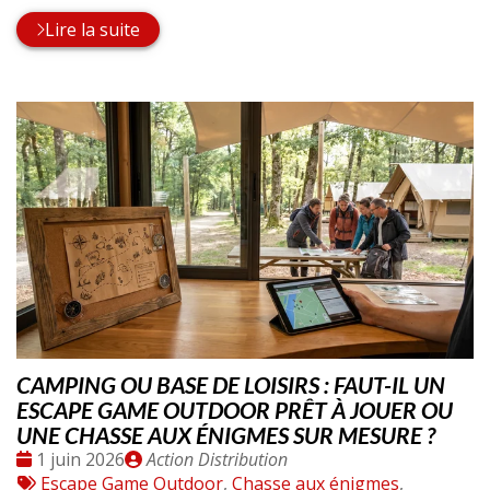
Lire la suite
CAMPING OU BASE DE LOISIRS : FAUT-IL UN
ESCAPE GAME OUTDOOR PRÊT À JOUER OU
UNE CHASSE AUX ÉNIGMES SUR MESURE ?
Date
Publié
1 juin 2026
Action Distribution
:
Tags
par
Escape Game Outdoor
,
Chasse aux énigmes
,