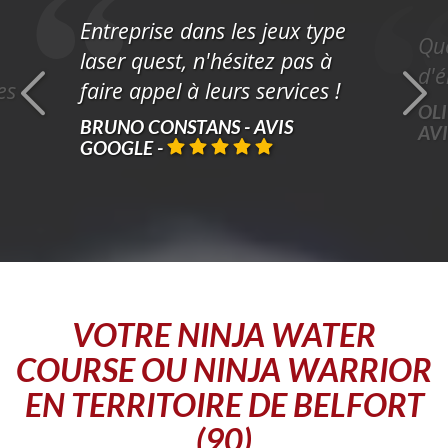
Entreprise dans les jeux type
Que
laser quest, n'hésitez pas à
d'é
es
faire appel à leurs services !
OLI
BRUNO CONSTANS - AVIS
AV
GOOGLE
-
VOTRE
NINJA WATER
COURSE OU NINJA WARRIOR
EN TERRITOIRE DE BELFORT
(90)