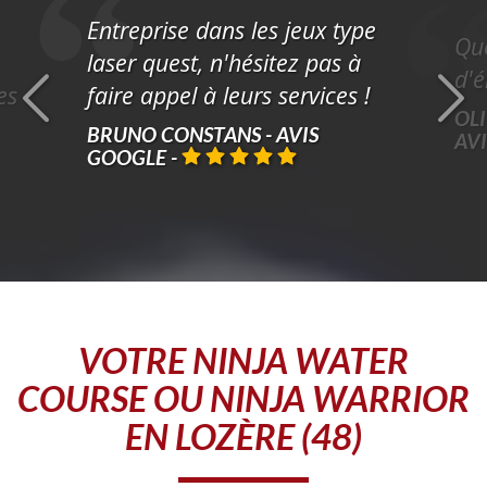
Entreprise dans les jeux type
Que
laser quest, n'hésitez pas à
d'é
es
faire appel à leurs services !
OLI
BRUNO CONSTANS - AVIS
AV
GOOGLE
-
VOTRE
NINJA WATER
COURSE OU NINJA WARRIOR
EN LOZÈRE (48)