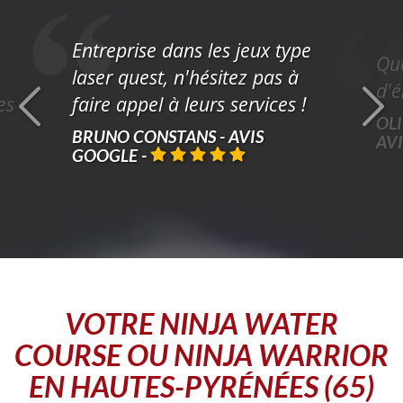
Entreprise dans les jeux type
Que
laser quest, n'hésitez pas à
d'é
es
faire appel à leurs services !
OLI
BRUNO CONSTANS - AVIS
AV
GOOGLE
-
VOTRE
NINJA WATER
COURSE OU NINJA WARRIOR