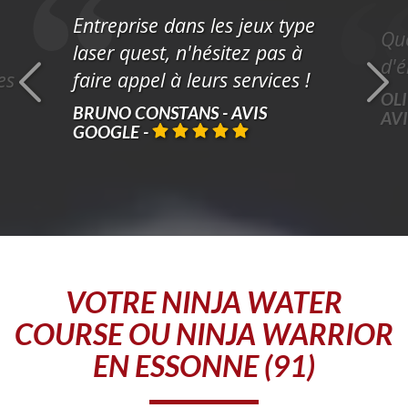
Entreprise dans les jeux type
Que
laser quest, n'hésitez pas à
d'é
es
faire appel à leurs services !
OLI
BRUNO CONSTANS - AVIS
AV
GOOGLE
-
VOTRE
NINJA WATER
COURSE OU NINJA WARRIOR
EN ESSONNE (91)