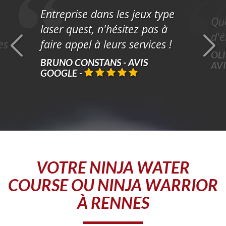
Entreprise dans les jeux type
Que
laser quest, n'hésitez pas à
d'é
es
faire appel à leurs services !
OLI
BRUNO CONSTANS - AVIS
AV
GOOGLE
-
VOTRE
NINJA WATER
COURSE OU NINJA WARRIOR
À RENNES