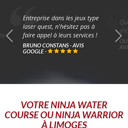
Entreprise dans les jeux type
Que
laser quest, n'hésitez pas à
d'é
es
faire appel à leurs services !
OLI
BRUNO CONSTANS - AVIS
AV
GOOGLE
-
VOTRE
NINJA WATER
COURSE OU NINJA WARRIOR
À LIMOGES