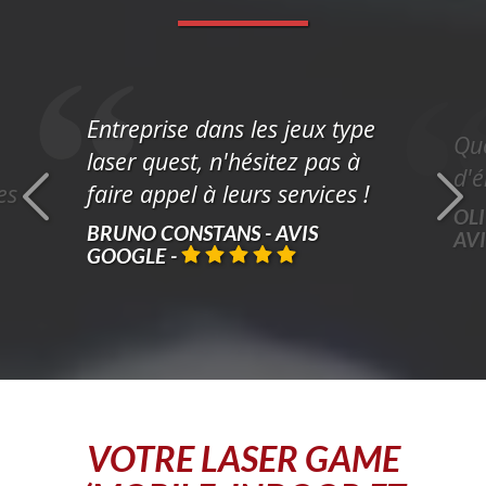
Entreprise dans les jeux type
Que
laser quest, n'hésitez pas à
d'é
es
faire appel à leurs services !
OLI
BRUNO CONSTANS - AVIS
AV
GOOGLE
-
VOTRE
LASER GAME