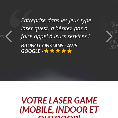
Entreprise dans les jeux type
Que
laser quest, n'hésitez pas à
d'é
es
faire appel à leurs services !
OLI
BRUNO CONSTANS - AVIS
AV
GOOGLE
-
VOTRE
LASER GAME
(MOBILE, INDOOR ET