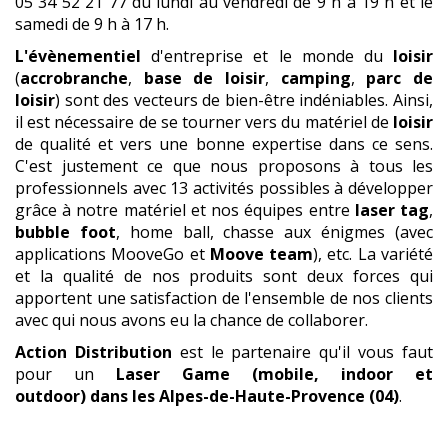
05 34 52 21 77 du lundi au vendredi de 9 h à 19 h et le
samedi de 9 h à 17 h.
L'évènementiel
d'entreprise et le monde du
loisir
(
accrobranche
,
base de loisir
,
camping
,
parc de
loisir
) sont des vecteurs de bien-être indéniables. Ainsi,
il est nécessaire de se tourner vers du matériel de
loisir
de qualité et vers une bonne expertise dans ce sens.
C'est justement ce que nous proposons à tous les
professionnels avec 13 activités possibles à développer
grâce à notre matériel et nos équipes entre
laser tag
,
bubble foot
, home ball, chasse aux énigmes (avec
applications MooveGo et
Moove team
), etc. La variété
et la qualité de nos produits sont deux forces qui
apportent une satisfaction de l'ensemble de nos clients
avec qui nous avons eu la chance de collaborer.
Action Distribution
est le partenaire qu'il vous faut
pour un
Laser Game (mobile, indoor et
outdoor)
dans les Alpes-de-Haute-Provence (04)
.