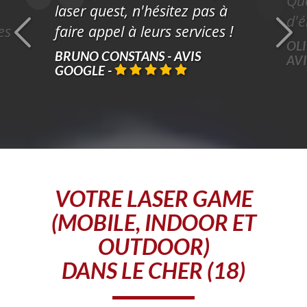
Que
laser quest, n'hésitez pas à
d'é
es
faire appel à leurs services !
OLI
BRUNO CONSTANS - AVIS
AV
GOOGLE
-
VOTRE
LASER GAME
(MOBILE, INDOOR ET
OUTDOOR)
DANS LE CHER (18)