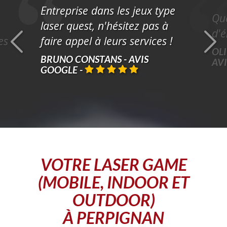
Entreprise dans les jeux type
Que
laser quest, n'hésitez pas à
d'é
es
faire appel à leurs services !
OLI
BRUNO CONSTANS - AVIS
AV
GOOGLE
-
VOTRE
LASER GAME
(MOBILE, INDOOR ET
OUTDOOR)
À PERPIGNAN