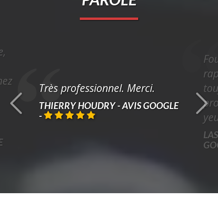
e,
Fou
rap
hez
Très professionnel. Merci.
tou
pr
THIERRY HOUDRY - AVIS GOOGLE
-
yeu
LAS
E
GO