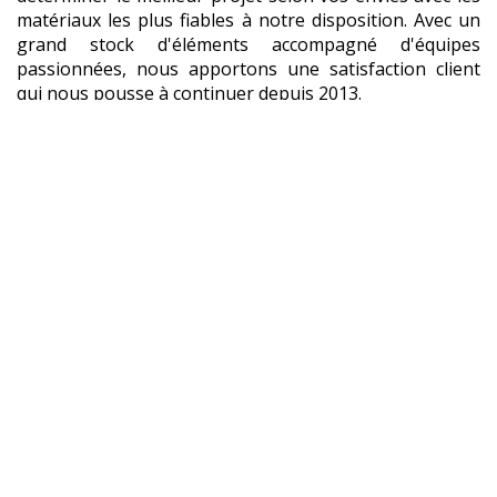
matériaux les plus fiables à notre disposition. Avec un
grand stock d'éléments accompagné d'équipes
passionnées, nous apportons une satisfaction client
qui nous pousse à continuer depuis 2013.
Vous avez trouvé le
fabricant
de Ninja Warrior
qu'il
vous faut ! Prenez rendez-vous avec nos équipes.
UN
FABRICANT
DE NINJA
WARRIOR
,
MAIS PAS SEULEMENT !