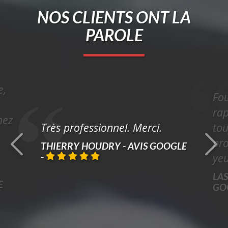
NOS CLIENTS ONT LA
PAROLE
e,
Fou
rap
hez
Très professionnel. Merci.
tou
pr
THIERRY HOUDRY - AVIS GOOGLE
-
yeu
LAS
E
GO