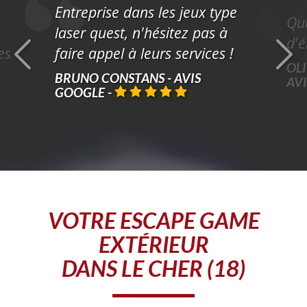
Entreprise dans les jeux type
Que
laser quest, n'hésitez pas à
d'é
es
faire appel à leurs services !
OLI
BRUNO CONSTANS - AVIS
AV
GOOGLE
-
VOTRE
ESCAPE GAME
EXTÉRIEUR
DANS LE CHER (18)