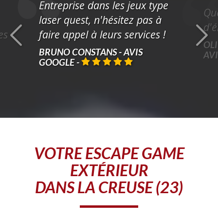
Entreprise dans les jeux type
Que
laser quest, n'hésitez pas à
d'é
es
faire appel à leurs services !
OLI
BRUNO CONSTANS - AVIS
AV
GOOGLE
-
VOTRE
ESCAPE GAME
EXTÉRIEUR
DANS LA CREUSE (23)