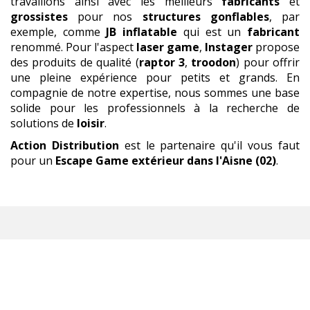
travaillons ainsi avec les meilleurs
fabricants
et
grossistes
pour nos
structures gonflables
, par
exemple, comme
JB inflatable
qui est un
fabricant
renommé. Pour l'aspect
laser game
,
Instager
propose
des produits de qualité (
raptor 3
,
troodon
) pour offrir
une pleine expérience pour petits et grands. En
compagnie de notre expertise, nous sommes une base
solide pour les professionnels à la recherche de
solutions de
loisir
.
Action Distribution
est le partenaire qu'il vous faut
pour un
Escape Game extérieur
dans l'Aisne (02)
.
ESCAPE GAME EXTÉRIEUR
,
ET BEAUCOUP PLUS !