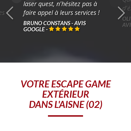
laser quest, n'hésitez pas à
d'é
es
faire appel à leurs services !
OLI
BRUNO CONSTANS - AVIS
AV
GOOGLE
-
VOTRE
ESCAPE GAME
EXTÉRIEUR
DANS L'AISNE (02)