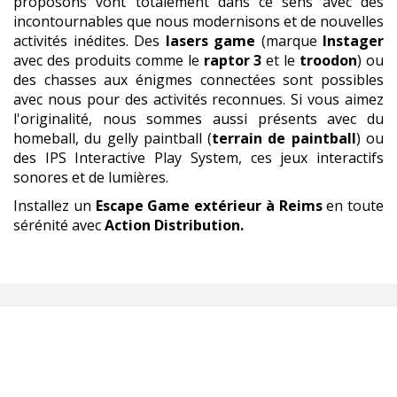
proposons vont totalement dans ce sens avec des
incontournables que nous modernisons et de nouvelles
activités inédites. Des
lasers game
(marque
Instager
avec des produits comme le
raptor 3
et le
troodon
) ou
des chasses aux énigmes connectées sont possibles
avec nous pour des activités reconnues. Si vous aimez
l'originalité, nous sommes aussi présents avec du
homeball, du gelly paintball (
terrain de paintball
) ou
des IPS Interactive Play System, ces jeux interactifs
sonores et de lumières.
Installez un
Escape Game extérieur
à Reims
en toute
sérénité avec
Action Distribution.
ESCAPE GAME EXTÉRIEUR
,
ET BEAUCOUP PLUS !