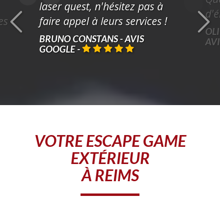
laser quest, n'hésitez pas à
d'é
es
faire appel à leurs services !
OLI
BRUNO CONSTANS - AVIS
AV
GOOGLE
-
VOTRE
ESCAPE GAME
EXTÉRIEUR
À REIMS