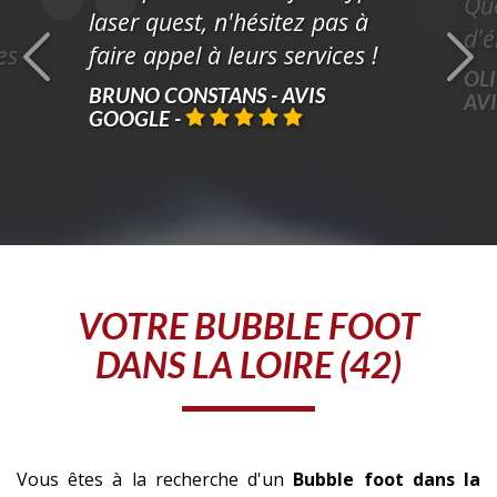
Que
laser quest, n'hésitez pas à
d'é
es
faire appel à leurs services !
OLI
BRUNO CONSTANS - AVIS
AV
GOOGLE
-
VOTRE
BUBBLE FOOT
DANS LA LOIRE (42)
Vous êtes à la recherche d'un
Bubble foot
dans la