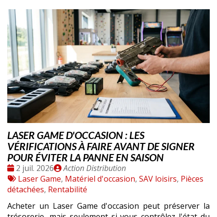
LASER GAME D'OCCASION : LES
VÉRIFICATIONS À FAIRE AVANT DE SIGNER
POUR ÉVITER LA PANNE EN SAISON
Date
Publié
2 juil. 2026
Action Distribution
:
Tags
par
Laser Game
,
Matériel d'occasion
,
SAV loisirs
,
Pièces
:
détachées
,
Rentabilité
Acheter un Laser Game d'occasion peut préserver la
trésorerie, mais seulement si vous contrôlez l'état du