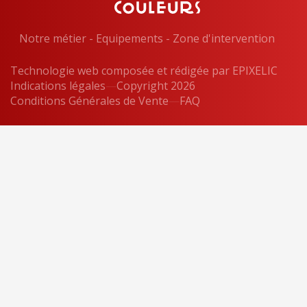
Notre métier
-
Equipements
-
Zone d'intervention
Technologie web composée et rédigée par
EPIXELIC
Indications légales
—
Copyright 2026
—
Conditions Générales de Vente
—
—
FAQ