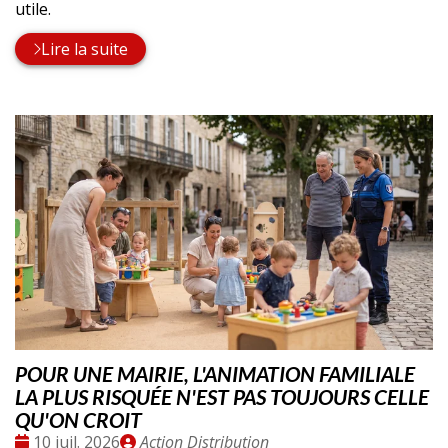
utile.
Lire la suite
POUR UNE MAIRIE, L'ANIMATION FAMILIALE
LA PLUS RISQUÉE N'EST PAS TOUJOURS CELLE
QU'ON CROIT
Date
Publié
10 juil. 2026
Action Distribution