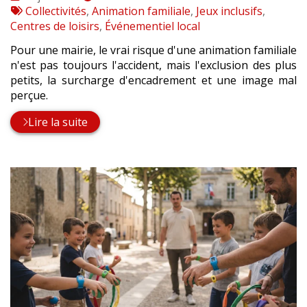
:
Tags
par
Collectivités
,
Animation familiale
,
Jeux inclusifs
,
:
Centres de loisirs
,
Événementiel local
Pour une mairie, le vrai risque d'une animation familiale
n'est pas toujours l'accident, mais l'exclusion des plus
petits, la surcharge d'encadrement et une image mal
perçue.
Lire la suite