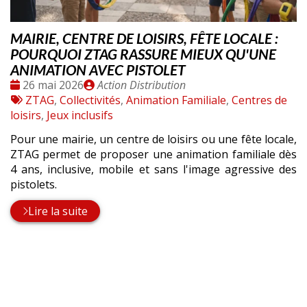
MAIRIE, CENTRE DE LOISIRS, FÊTE LOCALE :
POURQUOI ZTAG RASSURE MIEUX QU'UNE
ANIMATION AVEC PISTOLET
Date
Publié
26 mai 2026
Action Distribution
:
Tags
par
ZTAG
,
Collectivités
,
Animation Familiale
,
Centres de
:
loisirs
,
Jeux inclusifs
Pour une mairie, un centre de loisirs ou une fête locale,
ZTAG permet de proposer une animation familiale dès
4 ans, inclusive, mobile et sans l'image agressive des
pistolets.
Lire la suite