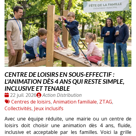
CENTRE DE LOISIRS EN SOUS-EFFECTIF :
L'ANIMATION DÈS 4 ANS QUI RESTE SIMPLE,
INCLUSIVE ET TENABLE
Date
Publié
22 juil. 2026
Action Distribution
:
Tags
par
Centres de loisirs
,
Animation familiale
,
ZTAG
,
:
Collectivités
,
Jeux inclusifs
Avec une équipe réduite, une mairie ou un centre de
loisirs doit choisir une animation dès 4 ans, fluide,
inclusive et acceptable par les familles. Voici la grille