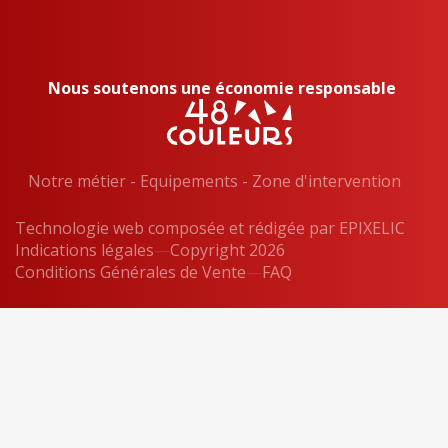
Nous soutenons une économie responsable
Notre métier
-
Equipements
-
Zone d'intervention
Technologie web composée et rédigée par
EPIXELIC
Indications légales
—
Copyright 2026
—
Conditions Générales de Vente
—
—
FAQ