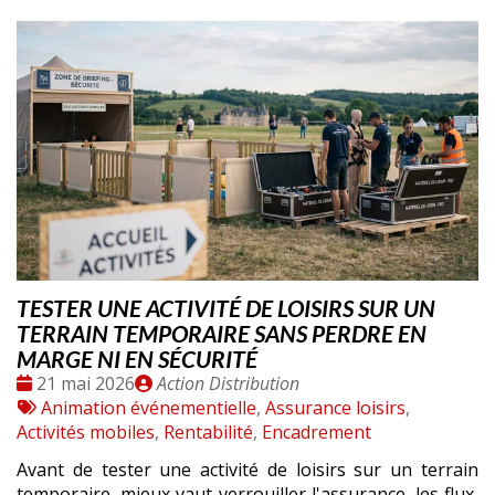
TESTER UNE ACTIVITÉ DE LOISIRS SUR UN
TERRAIN TEMPORAIRE SANS PERDRE EN
MARGE NI EN SÉCURITÉ
Date
Publié
21 mai 2026
Action Distribution
:
Tags
par
Animation événementielle
,
Assurance loisirs
,
:
Activités mobiles
,
Rentabilité
,
Encadrement
Avant de tester une activité de loisirs sur un terrain
temporaire, mieux vaut verrouiller l'assurance, les flux,