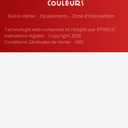
Notre métier
-
Equipements
-
Zone d'intervention
Technologie web composée et rédigée par
EPIXELIC
Indications légales
—
Copyright 2026
—
Conditions Générales de Vente
—
—
FAQ